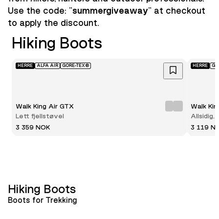
Use the code: "
summergiveaway
" at checkout
to apply the discount.
Hiking Boots
HERRE
ALFA AIR
GORE-TEX®
HERRE
GO
Walk King Air GTX
Walk Ki
Lett fjellstøvel
Allsidig,
3 359 NOK
3 119 N
Hiking Boots
Boots for Trekking