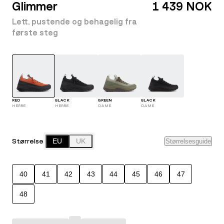
Glimmer
1 439 NOK
Lett, pustende og behagelig fra
første steg
RED
BLACK
GREEN
BLACK
HERRE
HERRE
DAME
DAME
Størrelse
EU
UK
Størrelsesguide
40
41
42
43
44
45
46
47
48