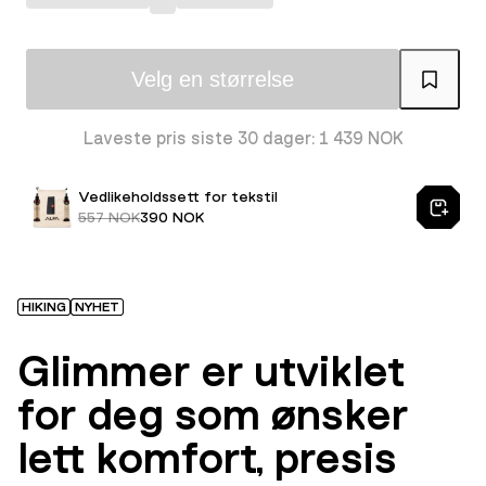
Velg en størrelse
Laveste pris siste 30 dager: 1 439 NOK
Vedlikeholdssett for tekstil
557 NOK
390 NOK
HIKING
NYHET
Glimmer er utviklet
for deg som ønsker
lett komfort, presis