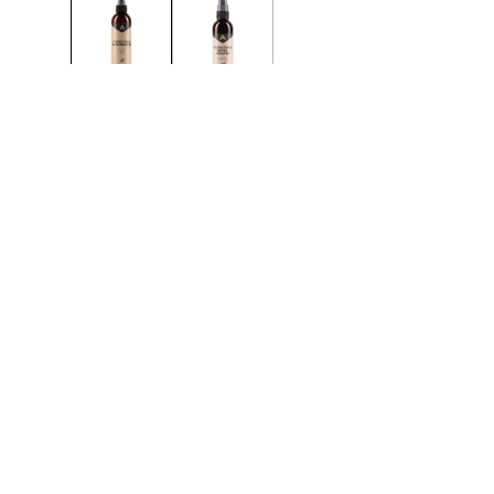
300ML
VEDLIKEHOLD
Effektiv impre
sko og støvler 