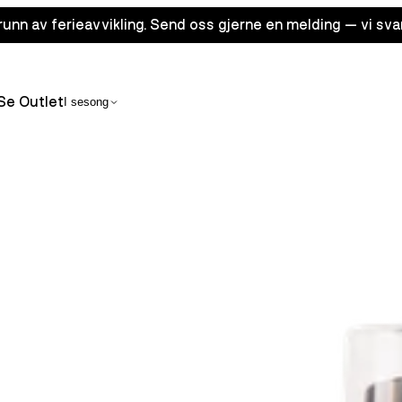
unn av ferieavvikling. Send oss gjerne en melding — vi sva
Se Outlet
I sesong