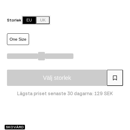
Storlek
EU
UK
One Size
Välj storlek
Lägsta priset senaste 30 dagarna: 129 SEK
SKOVÅRD