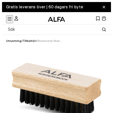
Gratis leverans över | 60 dagars fri byte
Utrustning
/
Tillbehör
/
Skoborste Nubuck